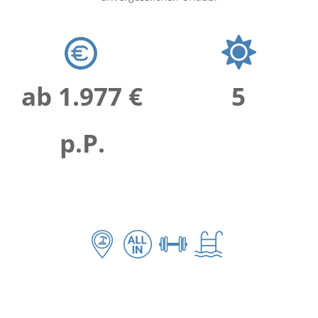
ab 1.977 €
5
p.P.